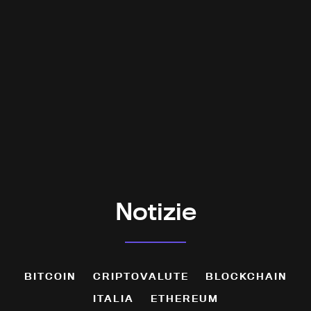
Notizie
BITCOIN
CRIPTOVALUTE
BLOCKCHAIN
ITALIA
ETHEREUM