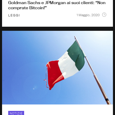
Goldman Sachs e JPMorgan ai suoi clienti: “Non
comprate Bitcoin!”
1 Maggio, 2020
LEGGI
NOTIZIE