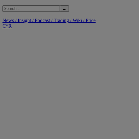
News
/
Insight
/
Podcast
/
Trading
/
Wiki
/
Price
C*R