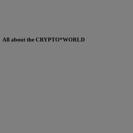
All about the CRYPTO*WORLD