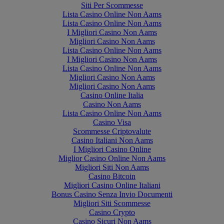
Siti Per Scommesse
Lista Casino Online Non Aams
Lista Casino Online Non Aams
I Migliori Casino Non Aams
Migliori Casino Non Aams
Lista Casino Online Non Aams
I Migliori Casino Non Aams
Lista Casino Online Non Aams
Migliori Casino Non Aams
Migliori Casino Non Aams
Casino Online Italia
Casino Non Aams
Lista Casino Online Non Aams
Casino Visa
Scommesse Criptovalute
Casino Italiani Non Aams
I Migliori Casino Online
Miglior Casino Online Non Aams
Migliori Siti Non Aams
Casino Bitcoin
Migliori Casino Online Italiani
Bonus Casino Senza Invio Documenti
Migliori Siti Scommesse
Casino Crypto
Casino Sicuri Non Aams