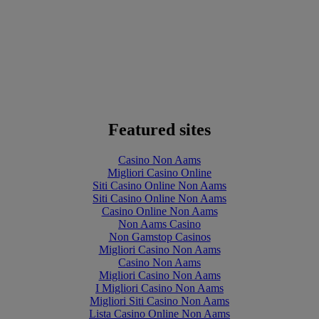
Featured sites
Casino Non Aams
Migliori Casino Online
Siti Casino Online Non Aams
Siti Casino Online Non Aams
Casino Online Non Aams
Non Aams Casino
Non Gamstop Casinos
Migliori Casino Non Aams
Casino Non Aams
Migliori Casino Non Aams
I Migliori Casino Non Aams
Migliori Siti Casino Non Aams
Lista Casino Online Non Aams