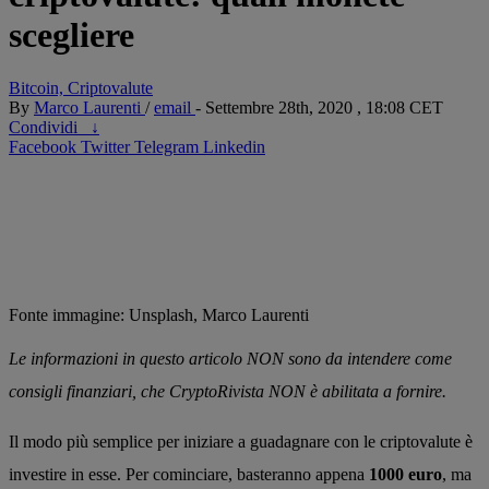
scegliere
Bitcoin,
Criptovalute
By
Marco Laurenti
/
email
- Settembre 28th, 2020 , 18:08 CET
Condividi
↓
Facebook
Twitter
Telegram
Linkedin
Fonte immagine: Unsplash, Marco Laurenti
Le informazioni in questo articolo NON sono da intendere come
consigli finanziari, che CryptoRivista NON è abilitata a fornire.
Il modo più semplice per iniziare a guadagnare con le criptovalute è
investire in esse. Per cominciare, basteranno appena
1000 euro
, ma