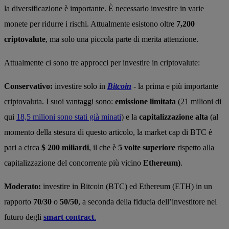
la diversificazione è importante. È necessario investire in varie
monete per ridurre i rischi. Attualmente esistono oltre
7,200
criptovalute
, ma solo una piccola parte di merita attenzione.
Attualmente ci sono tre approcci per investire in criptovalute:
Conservativo:
investire solo in
Bitcoin
- la prima e più importante
criptovaluta. I suoi vantaggi sono:
emissione limitata
(21 milioni di
qui
18,5 milioni sono stati già minati
) e la
capitalizzazione alta
(al
momento della stesura di questo articolo, la market cap di BTC è
pari a circa
$ 200 miliardi
, il che è
5 volte superiore
rispetto alla
capitalizzazione del concorrente più vicino
Ethereum)
.
Moderato:
investire in Bitcoin (BTC) ed Ethereum (ETH) in un
rapporto
70/30
o
50/50
, a seconda della fiducia dell’investitore nel
futuro degli
smart contrac
t
.